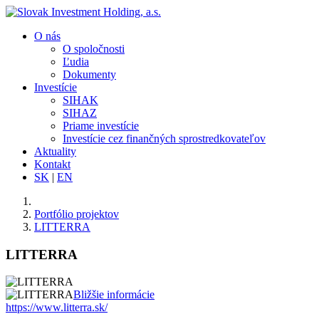
O nás
O spoločnosti
Ľudia
Dokumenty
Investície
SIHAK
SIHAZ
Priame investície
Investície cez finančných sprostredkovateľov
Aktuality
Kontakt
SK
|
EN
Portfólio projektov
LITTERRA
LITTERRA
Bližšie informácie
https://www.litterra.sk/