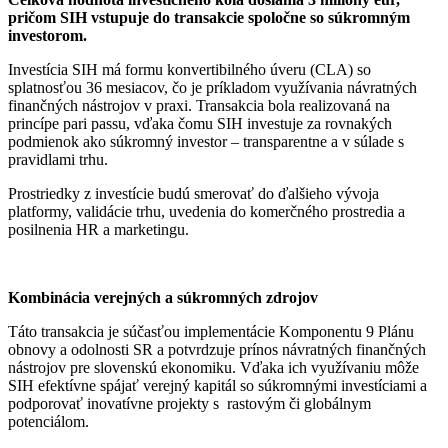
pričom SIH vstupuje do transakcie spoločne so súkromným
investorom.
Investícia SIH má formu konvertibilného úveru (CLA) so
splatnosťou 36 mesiacov, čo je príkladom využívania návratných
finančných nástrojov v praxi. Transakcia bola realizovaná na
princípe pari passu, vďaka čomu SIH investuje za rovnakých
podmienok ako súkromný investor – transparentne a v súlade s
pravidlami trhu.
Prostriedky z investície budú smerovať do ďalšieho vývoja
platformy, validácie trhu, uvedenia do komerčného prostredia a
posilnenia HR a marketingu.
Kombinácia verejných a súkromných zdrojov
Táto transakcia je súčasťou implementácie Komponentu 9 Plánu
obnovy a odolnosti SR a potvrdzuje prínos návratných finančných
nástrojov pre slovenskú ekonomiku. Vďaka ich využívaniu môže
SIH efektívne spájať verejný kapitál so súkromnými investíciami a
podporovať inovatívne projekty s rastovým či globálnym
potenciálom.