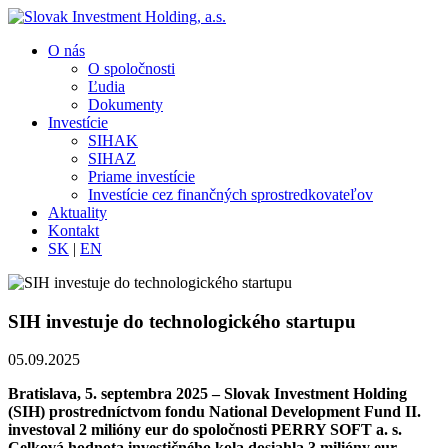
O nás
O spoločnosti
Ľudia
Dokumenty
Investície
SIHAK
SIHAZ
Priame investície
Investície cez finančných sprostredkovateľov
Aktuality
Kontakt
SK
|
EN
SIH investuje do technologického startupu
05.09.2025
Bratislava, 5. septembra 2025 – Slovak Investment Holding
(SIH) prostredníctvom fondu National Development Fund II.
investoval 2 milióny eur do spoločnosti PERRY SOFT a. s.
Celková hodnota investičného kola dosiahla 3 milióny eur,